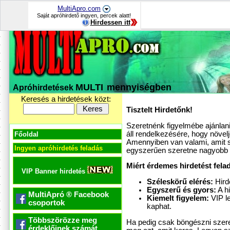
MultiApro.com
Saját apróhirdető ingyen, percek alatt!
Hirdessen itt
MULTI
mennyiségben
Apróhirdetések
Keresés a hirdetések közt:
Tisztelt Hirdetőnk!
Szeretnénk figyelmébe ajánlani
áll rendelkezésére, hogy növel
Főoldal
Amennyiben van valami, amit sz
Ingyen apróhirdetés feladás
egyszerűen szeretne nagyobb k
Miért érdemes hirdetést fela
VIP Banner hirdetés
Széleskörű elérés:
Hird
Egyszerű és gyors:
A hi
MultiApró ® Facebook
Kiemelt figyelem:
VIP l
csoportok
kaphat.
Többszörözze meg
Ha pedig csak böngészni szeret
érdeklőinek számát.