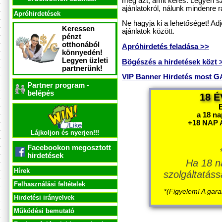
meg azt, amit keres. Legyen sz
ajánlatokról, nálunk mindenre rá
Apróhirdetések
Ne hagyja ki a lehetőséget! Ad
Keressen
ajánlatok között.
pénzt
otthonából
Apróhirdetés feladása >>
könnyedén!
Legyen üzleti
Bögészés a hirdetések közt 
partnerünk!
VIP Banner Hirdetés most
Partner program -
belépés
18 É
a 18 n
+18 NAP 
Lájkoljon és nyerjen!!!
Facebookon megosztott
hirdetések
Ha 18 n
Hírek
szolgáltatáss
Felhasználási feltételek
*
(Figyelem! A gara
Hirdetési irányelvek
Működési bemutató