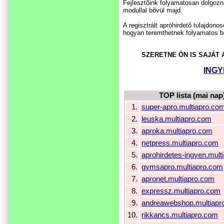
Fejlesztõink folyamatosan dolgozn
modullal bõvül majd.
A regisztrált apróhirdetõ tulajdon
hogyan teremthetnek folyamatos be
SZERETNE ÖN IS SAJÁT
INGY
TOP lista (mai nap
1.
super-apro.multiapro.co
2.
leuska.multiapro.com
3.
aproka.multiapro.com
4.
netpress.multiapro.com
5.
aprohirdetes-ingyen.mult
6.
gymsapro.multiapro.com
7.
apronet.multiapro.com
8.
expressz.multiapro.com
9.
andreawebshop.multiapr
10.
rikkancs.multiapro.com