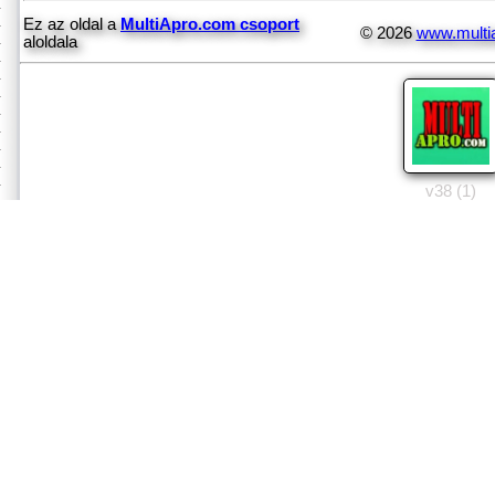
Ez az oldal a
MultiApro.com csoport
© 2026
www.multi
aloldala
v38 (1)