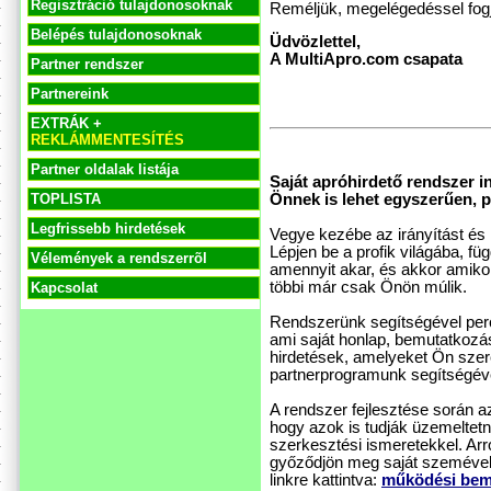
Regisztráció tulajdonosoknak
Reméljük, megelégedéssel fogj
Belépés tulajdonosoknak
Üdvözlettel,
A MultiApro.com csapata
Partner rendszer
Partnereink
EXTRÁK +
REKLÁMMENTESÍTÉS
Partner oldalak listája
Saját apróhirdető rendszer i
Önnek is lehet egyszerűen, pe
TOPLISTA
Legfrissebb hirdetések
Vegye kezébe az irányítást és h
Lépjen be a profik világába, f
Vélemények a rendszerrõl
amennyit akar, és akkor amikor
többi már csak Önön múlik.
Kapcsolat
Rendszerünk segítségével perce
ami saját honlap, bemutatkozás
hirdetések, amelyeket Ön szer
partnerprogramunk segítségével
A rendszer fejlesztése során 
hogy azok is tudják üzemeltet
szerkesztési ismeretekkel. Ar
győződjön meg saját szemével
linkre kattintva:
működési bem