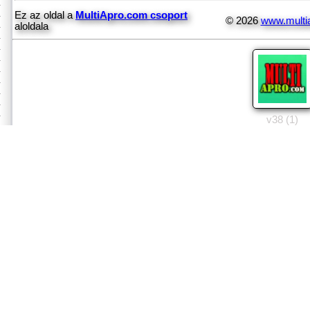
Ez az oldal a
MultiApro.com csoport
© 2026
www.multi
aloldala
v38 (1)