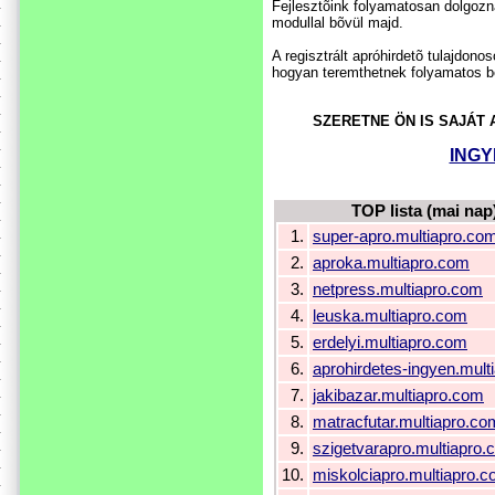
Fejlesztõink folyamatosan dolgozn
modullal bõvül majd.
A regisztrált apróhirdetõ tulajdon
hogyan teremthetnek folyamatos be
SZERETNE ÖN IS SAJÁT
INGY
TOP lista (mai nap
1.
super-apro.multiapro.co
2.
aproka.multiapro.com
3.
netpress.multiapro.com
4.
leuska.multiapro.com
5.
erdelyi.multiapro.com
6.
aprohirdetes-ingyen.mult
7.
jakibazar.multiapro.com
8.
matracfutar.multiapro.co
9.
szigetvarapro.multiapro
10.
miskolciapro.multiapro.