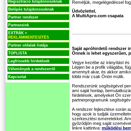
Regisztráció tulajdonosoknak
Reméljük, megelégedéssel fogj
Belépés tulajdonosoknak
Üdvözlettel,
A MultiApro.com csapata
Partner rendszer
Partnereink
EXTRÁK +
REKLÁMMENTESÍTÉS
Partner oldalak listája
Saját apróhirdető rendszer i
Önnek is lehet egyszerűen, pe
TOPLISTA
Legfrissebb hirdetések
Vegye kezébe az irányítást és h
Lépjen be a profik világába, f
Vélemények a rendszerrõl
amennyit akar, és akkor amikor
többi már csak Önön múlik.
Kapcsolat
Rendszerünk segítségével perce
ami saját honlap, bemutatkozás
hirdetések, amelyeket Ön szer
partnerprogramunk segítségével
A rendszer fejlesztése során 
hogy azok is tudják üzemeltet
szerkesztési ismeretekkel. Ar
győződjön meg saját szemével
linkre kattintva:
működési bem