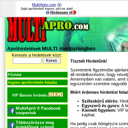
MultiApro.com
Saját apróhirdető ingyen, percek alatt!
Hirdessen itt
MULTI
mennyiségben
Apróhirdetések
Keresés a hirdetések közt:
Tisztelt Hirdetőnk!
Szeretnénk figyelmébe ajánlani
áll rendelkezésére, hogy növel
Főoldal
Amennyiben van valami, amit sz
Ingyen apróhirdetés feladás
egyszerűen szeretne nagyobb k
Miért érdemes hirdetést fela
VIP Banner hirdetés
Széleskörű elérés:
Hird
Egyszerű és gyors:
A hi
MultiApró ® Facebook
Kiemelt figyelem:
VIP l
csoportok
kaphat.
Többszörözze meg
Ha pedig csak böngészni szeret
érdeklőinek számát.