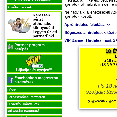
meg azt, amit keres. Legyen sz
ajánlatokról, nálunk mindenre rá
Apróhirdetések
Ne hagyja ki a lehetőséget! Ad
Keressen
ajánlatok között.
pénzt
otthonából
Apróhirdetés feladása >>
könnyedén!
Legyen üzleti
Bögészés a hirdetések közt 
partnerünk!
VIP Banner Hirdetés most
Partner program -
belépés
18 É
a 18 n
+18 NAP 
Lájkoljon és nyerjen!!!
Facebookon megosztott
hirdetések
Ha 18 n
Hírek
szolgáltatáss
Felhasználási feltételek
*
(Figyelem! A gara
Hirdetési irányelvek
Működési bemutató