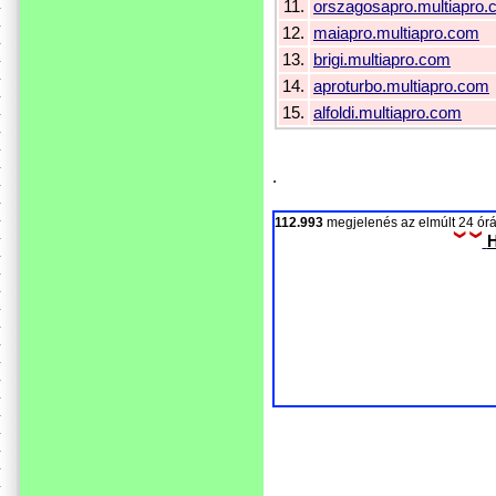
11.
orszagosapro.multiapro
12.
maiapro.multiapro.com
13.
brigi.multiapro.com
14.
aproturbo.multiapro.com
15.
alfoldi.multiapro.com
.
112.993
megjelenés az elmúlt 24 ó
H