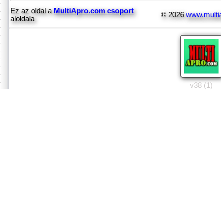
Ez az oldal a
MultiApro.com csoport
© 2026
www.multi
aloldala
v38 (1)