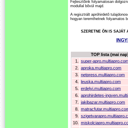
Fejlesztõink folyamatosan dolgozn
modullal bõvül majd.
A regisztrált apróhirdetõ tulajdon
hogyan teremthetnek folyamatos be
SZERETNE ÖN IS SAJÁT
INGY
TOP lista (mai nap
1.
super-apro.multiapro.co
2.
aproka.multiapro.com
3.
netpress.multiapro.com
4.
leuska.multiapro.com
5.
erdelyi.multiapro.com
6.
aprohirdetes-ingyen.mult
7.
jakibazar.multiapro.com
8.
matracfutar.multiapro.co
9.
szigetvarapro.multiapro
10.
miskolciapro.multiapro.