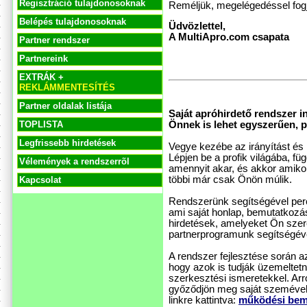
Regisztráció tulajdonosoknak
Reméljük, megelégedéssel fogj
Belépés tulajdonosoknak
Üdvözlettel,
A MultiApro.com csapata
Partner rendszer
Partnereink
EXTRÁK +
REKLÁMMENTESÍTÉS
Partner oldalak listája
Saját apróhirdető rendszer i
Önnek is lehet egyszerűen, pe
TOPLISTA
Legfrissebb hirdetések
Vegye kezébe az irányítást és h
Lépjen be a profik világába, f
Vélemények a rendszerrõl
amennyit akar, és akkor amikor
többi már csak Önön múlik.
Kapcsolat
Rendszerünk segítségével perce
ami saját honlap, bemutatkozás
hirdetések, amelyeket Ön szer
partnerprogramunk segítségével
A rendszer fejlesztése során 
hogy azok is tudják üzemeltet
szerkesztési ismeretekkel. Ar
győződjön meg saját szemével
linkre kattintva:
működési bem