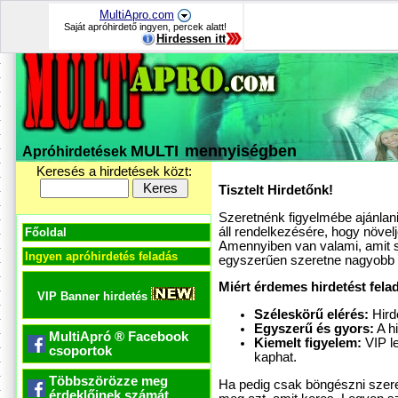
MultiApro.com
Saját apróhirdető ingyen, percek alatt!
Hirdessen itt
MULTI
mennyiségben
Apróhirdetések
Keresés a hirdetések közt:
Tisztelt Hirdetőnk!
Szeretnénk figyelmébe ajánlani
áll rendelkezésére, hogy növel
Főoldal
Amennyiben van valami, amit sz
Ingyen apróhirdetés feladás
egyszerűen szeretne nagyobb k
Miért érdemes hirdetést fela
VIP Banner hirdetés
Széleskörű elérés:
Hird
Egyszerű és gyors:
A hi
MultiApró ® Facebook
Kiemelt figyelem:
VIP l
csoportok
kaphat.
Többszörözze meg
Ha pedig csak böngészni szeret
érdeklőinek számát.