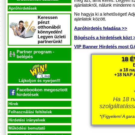
meg azt, amit keres. Legyen sz
ajánlatokról, nálunk mindenre rá
Apróhirdetések
Ne hagyja ki a lehetőséget! Ad
Keressen
ajánlatok között.
pénzt
otthonából
Apróhirdetés feladása >>
könnyedén!
Legyen üzleti
Bögészés a hirdetések közt 
partnerünk!
VIP Banner Hirdetés most
Partner program -
belépés
18 É
a 18 n
+18 NAP 
Lájkoljon és nyerjen!!!
Facebookon megosztott
hirdetések
Ha 18 n
Hírek
szolgáltatáss
Felhasználási feltételek
*
(Figyelem! A gara
Hirdetési irányelvek
Működési bemutató