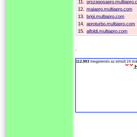
11.
orszagosapro.multiapro
12.
maiapro.multiapro.com
13.
brigi.multiapro.com
14.
aproturbo.multiapro.com
15.
alfoldi.multiapro.com
.
112.993
megjelenés az elmúlt 24 ó
H